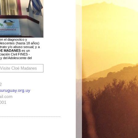
n el diagnostico y
olescentes (hasta 18 años)
ltrato y/o abuso sexual; y a
OE MADANES
es un
iación Civil FINES -
y del Adolescente del
2
uruguay.org.uy
il.com
 001