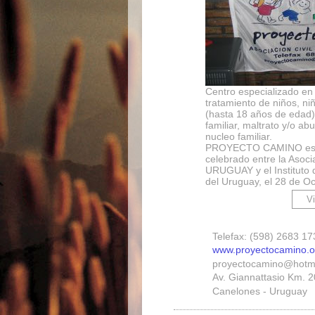
Centro especializado en 
tratamiento de niños, ni
(hasta 18 años de edad) 
familiar, maltrato y/o ab
nucleo familiar.
PROYECTO CAMINO es 
celebrado entre la Asoci
URUGUAY y el Instituto 
del Uruguay, el 28 de O
Telefax: (598) 2683 17
www.proyectocamino.o
proyectocamino@hotm
Av. Giannattasio Km. 
Canelones - Uruguay