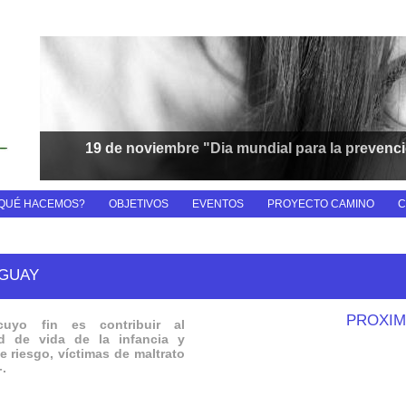
19 de noviembre "Dia mundial para la prevenci
QUÉ HACEMOS?
OBJETIVOS
EVENTOS
PROYECTO CAMINO
C
UGUAY
PROXIM
uyo fin es contribuir al
ad de vida de la infancia y
e riesgo, víctimas de maltrato
.