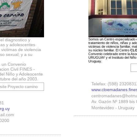
el diagnostico y
Somos un Centro especializado e
tratamiento de niños, niñas y ad
ñas y adolescentes
victimas de violencia familiar, ma
victimas de violencia
su núcleo familiar. El Centro
CL
uso sexual; y a su
Convenio celebrado entre la Asoc
URUGUAY y el Instituto del Niño 
Uruguay.
un Convenio
acion Civil FINES -
del Niño y Adolescente
ctubre del año 2003.
Telefax: (598) 2320831
www.cloemadanes.fines
centromadanes@hotma
Av. Gazón Nº 1889 bis
31
Montevideo - Uruguay
rg.uy
ail.com
20200